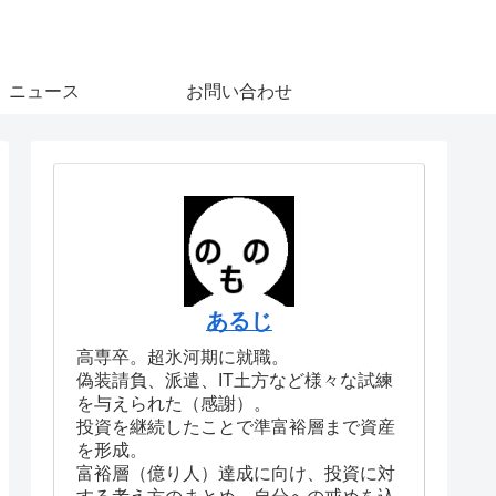
ニュース
お問い合わせ
あるじ
高専卒。超氷河期に就職。
偽装請負、派遣、IT土方など様々な試練
を与えられた（感謝）。
投資を継続したことで準富裕層まで資産
を形成。
富裕層（億り人）達成に向け、投資に対
する考え方のまとめ、自分への戒めを込