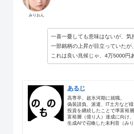
みりおん
一喜一憂しても意味はないが、気
一部銘柄の上昇が目立っていたが
これは良い兆候じゃ、4万5000
あるじ
高専卒。超氷河期に就職。
偽装請負、派遣、IT土方など
投資を継続したことで準富裕
富裕層（億り人）達成に向け
生成AIで召喚した未利音（み