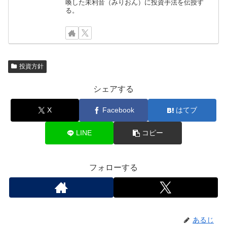
喚した未利音（みりおん）に投資手法を伝授す
る。
投資方針
シェアする
X
Facebook
はてブ
LINE
コピー
フォローする
あるじ