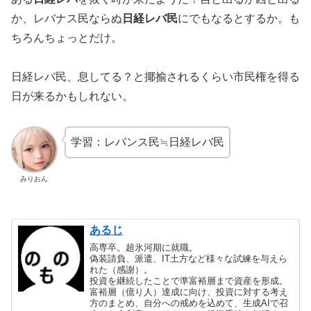
か、レバナス民ならぬ
日経レバ民
にでもなるとするか。も
ちろんちょっとだけ。
日経レバ民、息してる？と揶揄されるくらい市民権を得る
日が来るかもしれない。
学習：レバンス民≒日経レバ民
みりおん
あるじ
高専卒。超氷河期に就職。
偽装請負、派遣、IT土方など様々な試練を与えら
れた（感謝）。
投資を継続したことで準富裕層まで資産を形成。
富裕層（億り人）達成に向け、投資に対する考え
方のまとめ、自分への戒めを込めて、生成AIで召