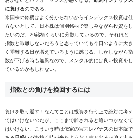
おかないとパフォーマンスが悪くなる。
結局インデックス
に負ける
のである。
米国株の銘柄はよく分からないからインデックス投資は仕
方ないとして、日本株は個別銘柄で楽しみながら投資をし
たいのだ。20銘柄くらいに分散しているので、それほど
指数と乖離しないだろうと思っていても今日のように大き
く乖離する日が増えているように感じる。しかしながら指
数が下げる時も無風なので、メンタル的には良い投資をし
ているのかもしれない。
指数との負けを挽回するには
負けを取り返す！なんてことは投資を行う上で絶対に考え
てはいけないのだが、ここまで離されると追いつかなくて
はいけない。こういう時は伝家の宝刀
レバナス
の日本版で
ある
日経レバ
を抜く時が来たようだ！吉と出るか凶と出る