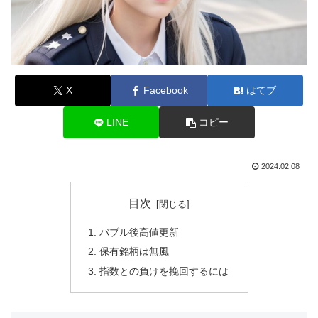
X
Facebook
はてブ
LINE
コピー
2024.02.08
目次
バブル後高値更新
保有銘柄は無風
指数との負けを挽回するには