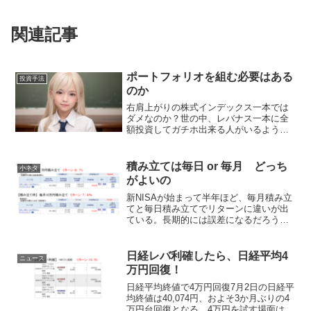
関連記事
ポートフォリオを組む必要はある
投資手法
のか
右肩上がりの株式インデックス一本では
ダメなのか？世の中、レバナス一本に全
額投資してガチホ出来る人がいるよう
だ。本当に投資しているのかどうかは分
からないがYouTuberに何人もいる。狼狽
売りをしないように前向きな情報を発信
積み立ては毎日 or 毎月 どっち
小ネタ
する人、なぜか暴落...
がよいの
新NISAが始まって半年ほど、毎月積み立
てと毎日積み立てでリターンに違いが出
ている。長期的には誤差になるだろう
が、短期では意外と大きい。毎日積み立
てだと下がった日でも安く購入できたと
思えるので、メンタル的にもやさしい。
日経レバ利確したら、日経平均4
ニュース
理論的には一括投資が良...
万円回復！
日経平均終値で4万円回復7月2日の日経平
均終値は40,074円、およそ3か月ぶりの4
万円台回復となる。4万円を試す場面はあ