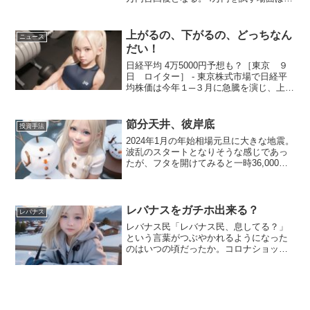
っても、終値で超えてくるとは意外な展
開である。もう投資家は4万円という数字
に慣れたのだろうか。どうやら私はまだ
上がるの、下がるの、どっちなん
ニュース
高いと思...
だい！
日経平均 4万5000円予想も？［東京 ９
日 ロイター］ - 東京株式市場で日経平
均株価は今年１─３月に急騰を演じ、上げ
幅は四半期ベースで過去最大となった。
多くの市場関係者が昨年末に予想した高
値水準を早くも上回った。「想定外の株
節分天井、彼岸底
投資手法
高」の背景と...
2024年1月の年始相場元旦に大きな地震。
波乱のスタートとなりそうな感じであっ
たが、フタを開けてみると一時36,000円
を超える上昇を見せた。理由は後付けで
様々、米国の利下げ観測、新ＮＩＳＡの
影響、金融引き締めの先送り、東証の改
革、などなど...
レバナスをガチホ出来る？
レバナス
レバナス民「レバナス民、息してる？」
という言葉がつぶやかれるようになった
のはいつの頃だったか。コロナショック
後の大規模金融緩和とともに急騰したナ
スダック100指数。それにレバレッジをか
けるのだから、天をも貫く勢いで上昇し
た。レバナスをガチホ...