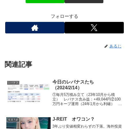
フォローする
あるじ
関連記事
今日のレバナスたち
レバナス
（2024/2/14）
①毎月5万積み立て（23年10月から積
立） レバナス含み益：+49,044円②100
万円キープ運用（24年1月から利確）
※10万円上下で利確or追加 レバナス利
確済：199,170円 レバFANG利確済：
117,576円
J-REIT オワコン？
投資方針
3年ぶり安値相変わらずの下落。海外投資