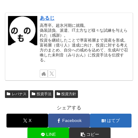
あるじ
高専卒。超氷河期に就職。
偽装請負、派遣、IT土方など様々な試練を与えら
れた（感謝）。
投資を継続したことで準富裕層まで資産を形成。
富裕層（億り人）達成に向け、投資に対する考え
方のまとめ、自分への戒めを込めて、生成AIで召
喚した未利音（みりおん）に投資手法を伝授す
る。
レバナス
投資手法
投資方針
シェアする
X
Facebook
はてブ
LINE
コピー