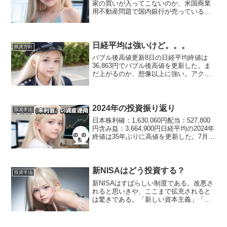
家の買いが入ってこないのか、米国商業
用不動産問題で国内銀行が売っているの
か、理由はよく分からない。とりあえず
利回りが良いのを150万円ほど買ってみた
が、どうなることやら。長期保有なら問
題は無いだろう。 ...
日経平均は強いけど。。。
投資方針
バブル後高値更新8日の日経平均終値は
36,863円でバブル後高値を更新した。ま
だ上がるのか、想像以上に強い。アクセ
ル踏みっぱなしの日本株だが、この感じ
だと史上最高値を更新するのは時間の問
題のようだ。その時はお祭り騒ぎになり
そうで楽しみにして...
2024年の投資振り返り
投資手法
日本株利確：1,630,060円配当：527,800
円含み益：3,664,900円日経平均の2024年
終値は35年ぶりに高値を更新した。7月に
は4万2千円台の過去最高値を付けたかと
思うと、8月には過去最大の暴落に見舞わ
れる忙しい年であった。...
新NISAはどう投資する？
投資手法
新NISAはすばらしい制度である。改悪さ
れると思いきや、ここまで拡充されると
は驚きである。「新しい資本主義」「イ
ンベスト イン キシダ」の意味はよく分か
らないが、日本人の資産形成をサポート
する政策を実施してくれるのだから、も