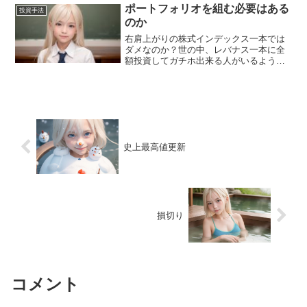
はや何も言うまい...
ポートフォリオを組む必要はある
投資手法
のか
右肩上がりの株式インデックス一本では
ダメなのか？世の中、レバナス一本に全
額投資してガチホ出来る人がいるよう
だ。本当に投資しているのかどうかは分
からないがYouTuberに何人もいる。狼狽
売りをしないように前向きな情報を発信
する人、なぜか暴落...
史上最高値更新
損切り
コメント