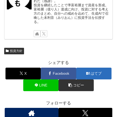
れた（感謝）。
投資を継続したことで準富裕層まで資産を形成。
富裕層（億り人）達成に向け、投資に対する考え
方のまとめ、自分への戒めを込めて、生成AIで召
喚した未利音（みりおん）に投資手法を伝授す
る。
投資方針
シェアする
X
Facebook
はてブ
LINE
コピー
フォローする