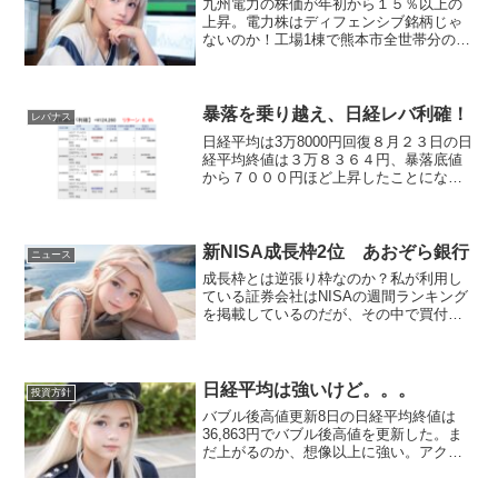
九州電力の株価が年初から１５％以上の
上昇。電力株はディフェンシブ銘柄じゃ
ないのか！工場1棟で熊本市全世帯分の消
費電力電気を使うとは思っていたが、一
般家庭30万世帯分の電気を使うとは思っ
てもみなかった。これをもう1棟建てるの
だから九州電力はウ...
暴落を乗り越え、日経レバ利確！
レバナス
日経平均は3万8000円回復８月２３日の日
経平均終値は３万８３６４円、暴落底値
から７０００円ほど上昇したことにな
る。こんなジェットコースターのような
相場になるとは思いもせずに乗ってしま
った。。途中「おろしてくれ～」と失禁
しそうになったのは秘...
新NISA成長枠2位 あおぞら銀行
ニュース
成長枠とは逆張り枠なのか？私が利用し
ている証券会社はNISAの週間ランキング
を掲載しているのだが、その中で買付金
額ランキングの2位があおぞら銀行となっ
ていた。新NISA開始当初から高配当株と
して人気なのだろうと思い、先日のスト
ップ安での投資...
日経平均は強いけど。。。
投資方針
バブル後高値更新8日の日経平均終値は
36,863円でバブル後高値を更新した。ま
だ上がるのか、想像以上に強い。アクセ
ル踏みっぱなしの日本株だが、この感じ
だと史上最高値を更新するのは時間の問