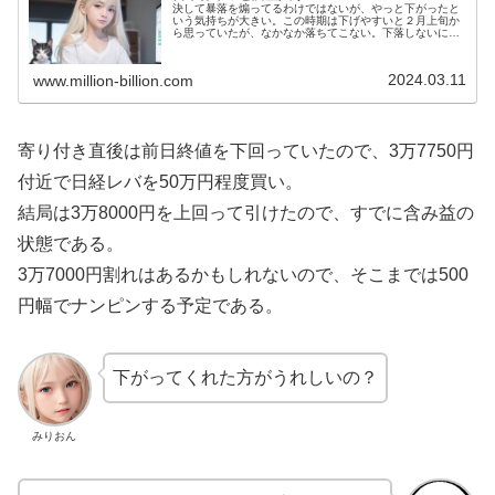
決して暴落を煽ってるわけではないが、やっと下がったと
いう気持ちが大きい。この時期は下げやすいと２月上旬か
ら思っていたが、なかなか落ちてこない。下落しないに越
したことはないのだが、下げやすい時期に落ちてこないの
は気持ち悪いものである。逆に言う...
2024.03.11
www.million-billion.com
寄り付き直後は前日終値を下回っていたので、3万7750円
付近で日経レバを50万円程度買い。
結局は3万8000円を上回って引けたので、すでに含み益の
状態である。
3万7000円割れはあるかもしれないので、そこまでは500
円幅でナンピンする予定である。
下がってくれた方がうれしいの？
みりおん