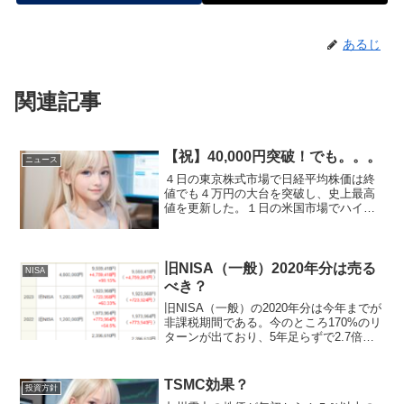
あるじ
関連記事
【祝】40,000円突破！でも。。。
ニュース
４日の東京株式市場で日経平均株価は終
値でも４万円の大台を突破し、史上最高
値を更新した。１日の米国市場でハイテ
ク株が上昇したことを好感し、半導体関
連株を中心に買いが集まったほか、国内
の設備投資が強い伸びを示したことで、
日本経済の先行きへの期待...
旧NISA（一般）2020年分は売る
NISA
べき？
旧NISA（一般）の2020年分は今年までが
非課税期間である。今のところ170%のリ
ターンが出ており、5年足らずで2.7倍は
驚異的だろう。問題は、このまま特定口
座への移管を待つか、ここで売却してお
くか悩むところである。みりおん待つの
TSMC効果？
投資方針
み！！あ...