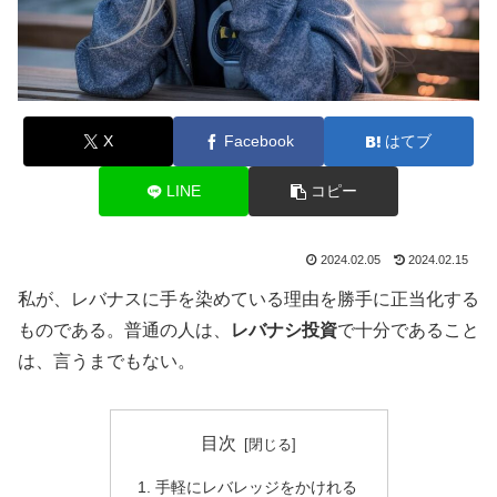
X
Facebook
はてブ
LINE
コピー
2024.02.05
2024.02.15
私が、レバナスに手を染めている理由を勝手に正当化する
ものである。普通の人は、
レバナシ投資
で十分であること
は、言うまでもない。
目次
手軽にレバレッジをかけれる