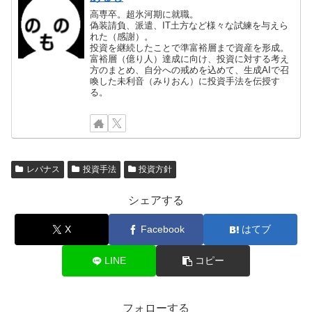
高専卒。超氷河期に就職。
偽装請負、派遣、IT土方など様々な試練を与えら
れた（感謝）。
投資を継続したことで準富裕層まで資産を形成。
富裕層（億り人）達成に向け、投資に対する考え
方のまとめ、自分への戒めを込めて、生成AIで召
喚した未利音（みりおん）に投資手法を伝授す
る。
レバナス
投資手法
投資方針
シェアする
X
Facebook
はてブ
LINE
コピー
フォローする