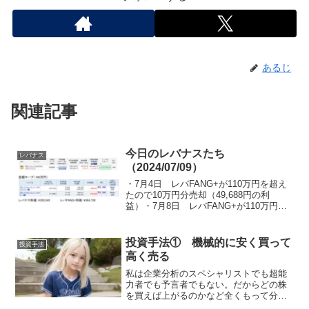
あるじ
関連記事
今日のレバナスたち
レバナス
（2024/07/09）
・7月4日 レバFANG+が110万円を超え
たので10万円分売却（49,688円の利
益）・7月8日 レバFANG+が110万円を
超えたので10万円分売却（50,933円の利
益）①レバナス毎月5万積み立て（23年10
月から積立開始） 取得額：...
投資手法① 機械的に安く買って
投資手法
高く売る
私は企業分析のスペシャリストでも超能
力者でも予言者でもない。だからどの株
を買えば上がるのかなど全くもって分か
らない。このやり方は株の上げ下げなど