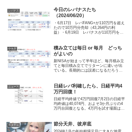
分からないと自認したうえで行うべき手
法である。適した銘柄チャートの形チャ
今日のレバナスたち
レバナス
ート的には、ヨコヨコか右...
（2024/06/20）
・6月17日 レバFANG+が110万円を超え
たので10万円分売却（43,264円の利
益）・6月19日 レバナスが110万円を超
えたので10万円分売却（54,589円の利
益）①レバナス毎月5万積み立て（23年10
月から積立開始） 取得額：4...
積み立ては毎日 or 毎月 どっち
小ネタ
がよいの
新NISAが始まって半年ほど、毎月積み立
てと毎日積み立てでリターンに違いが出
ている。長期的には誤差になるだろう
が、短期では意外と大きい。毎日積み立
てだと下がった日でも安く購入できたと
思えるので、メンタル的にもやさしい。
日経レバ利確したら、日経平均4
ニュース
理論的には一括投資が良...
万円回復！
日経平均終値で4万円回復7月2日の日経平
均終値は40,074円、およそ3か月ぶりの4
万円台回復となる。4万円を試す場面はあ
っても、終値で超えてくるとは意外な展
開である。もう投資家は4万円という数字
に慣れたのだろうか。どうやら私はまだ
節分天井、彼岸底
投資手法
高いと思...
2024年1月の年始相場元旦に大きな地震。