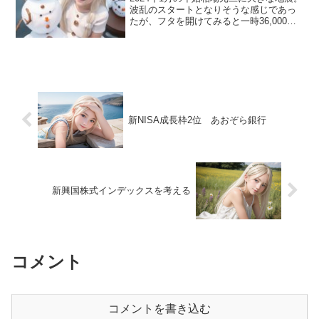
波乱のスタートとなりそうな感じであっ
たが、フタを開けてみると一時36,000円
を超える上昇を見せた。理由は後付けで
様々、米国の利下げ観測、新ＮＩＳＡの
影響、金融引き締めの先送り、東証の改
革、などなど...
新NISA成長枠2位 あおぞら銀行
新興国株式インデックスを考える
コメント
コメントを書き込む