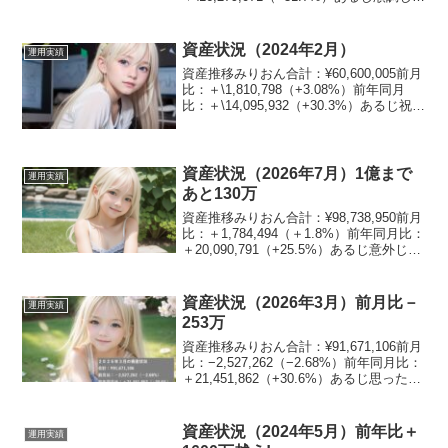
な！資産割合みりおん現金：9.3%日本
株：25.3%米国株：27%不動産：17.3%
債...
資産状況（2024年2月）
運用実績
資産推移みりおん合計：¥60,600,005前月
比：＋\1,810,798（+3.08%）前年同月
比：＋\14,095,932（+30.3%）あるじ祝
6000万突破！！資産割合みりおん現金：
13.2%日本株：24.1%米国株：23.8%不
動...
資産状況（2026年7月）1億まで
運用実績
あと130万
資産推移みりおん合計：¥98,738,950前月
比：＋1,784,494（＋1.8%）前年同月比：
＋20,090,791（+25.5%）あるじ意外じゃ
が、増えてるのぉ資産割合みりおん現
金：5.3%日本株：44.9%米国株：23.3%
不動産：...
資産状況（2026年3月）前月比－
運用実績
253万
資産推移みりおん合計：¥91,671,106前月
比：−2,527,262（−2.68%）前年同月比：
＋21,451,862（+30.6%）あるじ思ったよ
り減ってないのぉ資産割合みりおん現
金：4.7%日本株：45.7%米国株：20.2%
不動産...
資産状況（2024年5月）前年比＋
運用実績