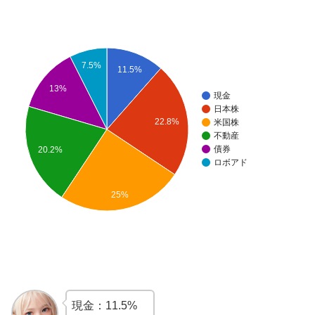
7.5%
11.5%
13%
現金
日本株
22.8%
米国株
不動産
債券
20.2%
ロボアド
25%
現金：11.5%