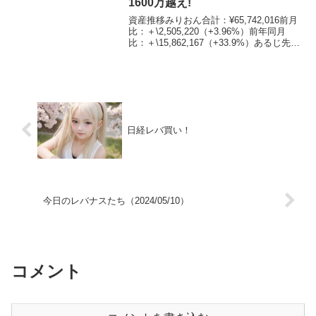
1600万越え!
資産推移みりおん合計：¥65,742,016前月
比：＋\2,505,220（+3.96%）前年同月
比：＋\15,862,167（+33.9%）あるじ先月
のマイナスを大きく上回るプラスじゃ
な！資産割合みりおん現金：10.8%日本
株：22.6%...
日経レバ買い！
今日のレバナスたち（2024/05/10）
コメント