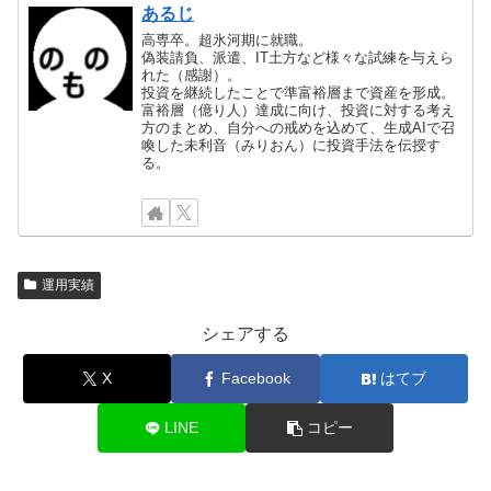
あるじ
高専卒。超氷河期に就職。
偽装請負、派遣、IT土方など様々な試練を与えら
れた（感謝）。
投資を継続したことで準富裕層まで資産を形成。
富裕層（億り人）達成に向け、投資に対する考え
方のまとめ、自分への戒めを込めて、生成AIで召
喚した未利音（みりおん）に投資手法を伝授す
る。
運用実績
シェアする
X
Facebook
はてブ
LINE
コピー