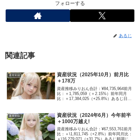
フォローする
あるじ
関連記事
資産状況（2025年10月）前月比
運用実績
＋178万
資産推移みりおん合計：¥84,735,964前月
比：＋1,785,059（＋2.15%）前年同月
比：＋17,384,025（+25.8%）あるじ日経
平均についていけない。。資産割合みり
おん現金：8.4%日本株：40.7%米国株：
25.5%不...
資産状況（2024年6月）今年前半
運用実績
＋1000万越え!
資産推移みりおん合計：¥67,553,761前月
比：＋\1,811,745（+2.8%）前年同月比：
＋\16,279,071（+31.7%）あるじ順調じゃ