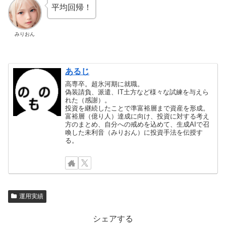
平均回帰！
みりおん
あるじ
高専卒。超氷河期に就職。
偽装請負、派遣、IT土方など様々な試練を与えら
れた（感謝）。
投資を継続したことで準富裕層まで資産を形成。
富裕層（億り人）達成に向け、投資に対する考え
方のまとめ、自分への戒めを込めて、生成AIで召
喚した未利音（みりおん）に投資手法を伝授す
る。
運用実績
シェアする