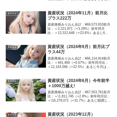
月比はマイナスじゃが、傷は浅いぞ！資
産割合みりおん現金：11.5%日本株：
22.8%米...
資産状況（2024年11月）前月比
運用実績
プラス222万
資産推移みりおん合計：¥69,573,810前月
比：＋2,221,871（+3.29%）前年同月
比：＋13,312,648（+23.6%）あるじ6月
以来の最高額更新じゃなだが、7000万円
に届かず！資産割合みりおん現金：6.8%
日本株：24...
資産状況（2024年9月）前月比プ
運用実績
ラス44万
資産推移みりおん合計：¥66,114,914前月
比：＋441,469（+0.67%）前年同月比：
＋12,143,566（+22.5%）あるじ今月は微
増じゃな資産割合みりおん現金：8.1%日
本株：25.5%米国株：27.9%不動産：
17.3%...
資産状況（2024年6月）今年前半
運用実績
＋1000万越え!
資産推移みりおん合計：¥67,553,761前月
比：＋\1,811,745（+2.8%）前年同月比：
＋\16,279,071（+31.7%）あるじ順調じゃ
な！資産割合みりおん現金：9.3%日本
株：25.3%米国株：27%不動産：17.3%
債...
資産状況（2023年12月）
運用実績