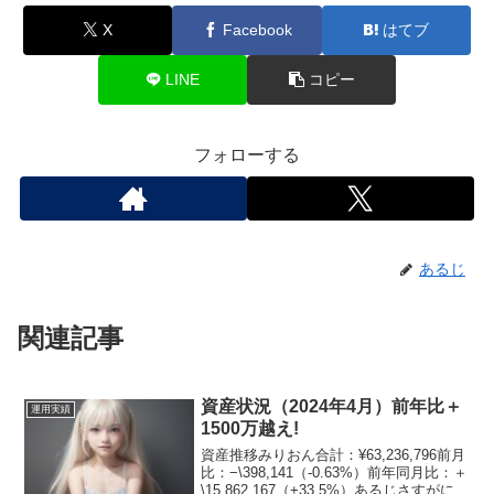
X
Facebook
はてブ
LINE
コピー
フォローする
あるじ
関連記事
資産状況（2024年4月）前年比＋
運用実績
1500万越え!
資産推移みりおん合計：¥63,236,796前月
比：−\398,141（-0.63%）前年同月比：＋
\15,862,167（+33.5%）あるじさすがに前