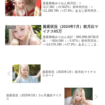
資産推移みりおん前月比：+
\117,982（+0.002%）前年同月比：+
\12,289,785（+27.8%）あるじ前年同月比
としては過去最高じゃな資産割合みりお
ん現金：14%日本株：29.6%米国株：
24%その他：32.5%あるじ日...
資産状況（2024年7月）前月比マ
運用実績
イナス65万
資産推移みりおん合計：¥66,899,667前月
比：－\654,094（－0.97%）前年同月比：
＋\14,578,299（+27.9%）あるじここまで
上がりすぎていたから、マイナスも仕方
ないのぉ資産割合みりおん現金：9.2%日
本株：24....
資産状況（2025年1月）前月比マイナス
スタート
資産状況（2025年3月）3ヵ月連続マイナ
ス