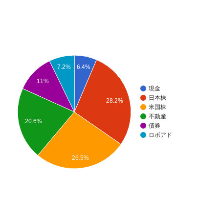
6.4%
7.2%
11%
現金
日本株
28.2%
米国株
不動産
20.6%
債券
ロボアド
26.5%