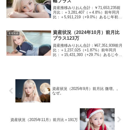
幅プラス
資産推移みりおん合計：￥71,653,235前
月比：＋3,281,407（＋4.8%）前年同月
比：＋5,911,219（+9.0%）あるじ年初と
同程度まで回復したのぉ資産割合みりお
ん現金：6.2%日本株：31.7%米国株：
25.8%不動産：...
資産状況（2024年10月）前月比
運用実績
プラス123万
資産推移みりおん合計：¥67,351,939前月
比：＋1,237,025（+1.87%）前年同月
比：＋15,431,393（+29.7%）あるじ今月
は好調じゃな資産割合みりおん現金：
8.5%日本株：23.7%米国株：29.8%不動
産：16....
資産状況（2025年9月）前月比 微増。。
なぜ。
資産状況（2025年11月）前月比＋191万