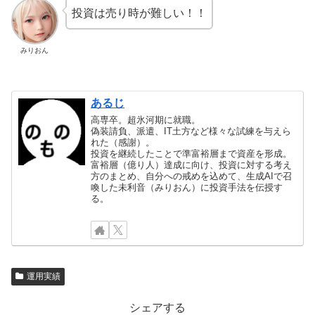
投資は売り時が難しい！！
みりおん
あるじ
高専卒。超氷河期に就職。
偽装請負、派遣、IT土方など様々な試練を与えら
れた（感謝）。
投資を継続したことで準富裕層まで資産を形成。
富裕層（億り人）達成に向け、投資に対する考え
方のまとめ、自分への戒めを込めて、生成AIで召
喚した未利音（みりおん）に投資手法を伝授す
る。
運用実績
シェアする