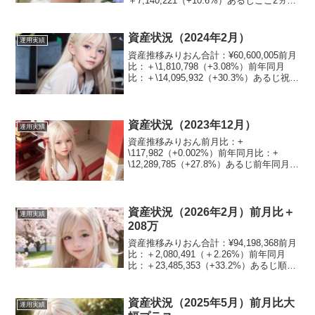
＋7,140,221（+10.6%）あるじここ2ヵ月
で６００万円増えたのぉ資産割合みりお
ん現金：6.2%日本株：36.5%米国株：
23.4%不...
資産状況（2024年2月）
運用実績
資産推移みりおん合計：¥60,600,005前月
比：＋\1,810,798（+3.08%）前年同月
比：＋\14,095,932（+30.3%）あるじ祝
6000万突破！！資産割合みりおん現金：
13.2%日本株：24.1%米国株：23.8%不
動...
資産状況（2023年12月）
運用実績
資産推移みりおん前月比：+
\117,982（+0.002%）前年同月比：+
\12,289,785（+27.8%）あるじ前年同月比
としては過去最高じゃな資産割合みりお
ん現金：14%日本株：29.6%米国株：
24%その他：32.5%あるじ日...
資産状況（2026年2月）前月比＋
運用実績
208万
資産推移みりおん合計：¥94,198,368前月
比：＋2,080,491（＋2.26%）前年同月
比：＋23,485,353（+33.2%）あるじ順調
に増えとるぞ！資産割合みりおん現金：
7%日本株：44.9%米国株：19.6%不動
産：17.9...
資産状況（2025年5月）前月比大
運用実績