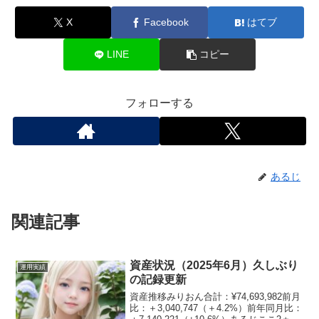
X
Facebook
はてブ
LINE
コピー
フォローする
あるじ
関連記事
資産状況（2025年6月）久しぶり
運用実績
の記録更新
資産推移みりおん合計：¥74,693,982前月
比：＋3,040,747（＋4.2%）前年同月比：