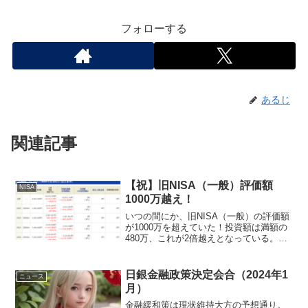
フォローする
あるじ
関連記事
【祝】旧NISA（一般）評価額
NISA
1000万越え！
いつの間にか、旧NISA（一般）の評価額
が1000万を超えていた！投資額は満額の
480万、これが2倍越えとなっている。
NISAなので昨年投資したものを含めての
リターンなのだから、ここ最近の上昇の
激しさが見て取れる。また、2020年のリ
日銀金融政策決定会合（2024年1
ニュース
ターン...
月）
金融緩和策は現状維持大方の予想通り。