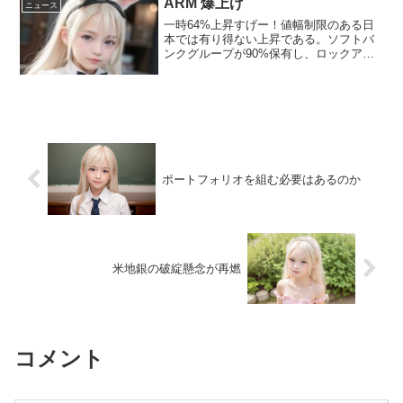
ARM 爆上げ
ニュース
一時64%上昇すげー！値幅制限のある日
本では有り得ない上昇である。ソフトバ
ンクグループが90%保有し、ロックアッ
プ期間なので市場では１０％程度が取引
されている。IPO銘柄はロックアップ解
除後に暴落するケースも散見されるが、
ソフトバンクグルー...
ポートフォリオを組む必要はあるのか
米地銀の破綻懸念が再燃
コメント