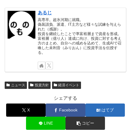
あるじ
高専卒。超氷河期に就職。
偽装請負、派遣、IT土方など様々な試練を与えら
れた（感謝）。
投資を継続したことで準富裕層まで資産を形成。
富裕層（億り人）達成に向け、投資に対する考え
方のまとめ、自分への戒めを込めて、生成AIで召
喚した未利音（みりおん）に投資手法を伝授す
る。
ニュース
投資方針
経済イベント
シェアする
X
Facebook
はてブ
LINE
コピー