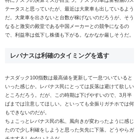
特にテスラの決算ミスが目立つ。テスラの車は富裕層のス
テータスと思っていたが、最近は大衆車も出しているよう
だ。大衆車を出さないと台数が稼げないのだろうが、そう
なると激安の殿堂である中国メーカーとの競争になるの
で、利益率は低下し株価も下がる。なかなか厳しそうだ。
レバナスは利確のタイミングを逃す
ナスダック100指数は最高値を更新して一息ついていると
いった感じか。レバナス民にとっては反落は避けて欲しい
ところだろう。だが、この時期は下げやすいので、3月半
ばまでは注意してほしい。といっても全振りガチホでは何
もできないのだが。
ちょこっとレバナス民の私、風向きが変わったように感じ
たので少し利確をしようと思った矢先に下落。どうやらガ
チホするしかないようだ。