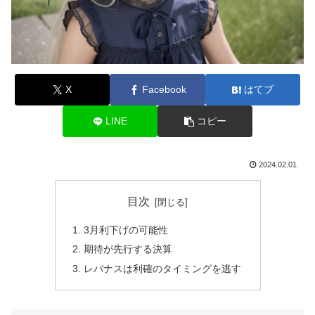
X
Facebook
はてブ
LINE
コピー
2024.02.01
目次
3月利下げの可能性
期待が先行する決算
レバナスは利確のタイミングを逃す