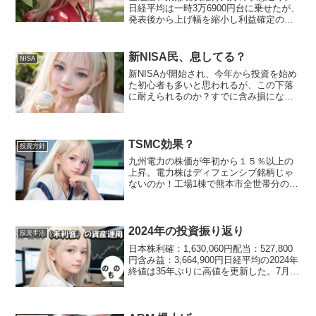
日経平均は一時3万6900円台に乗せたが、
発表後から上げ幅を縮小し利益確定の動
きか。持ち株の中ではリートが弱い、現
状維持ではあるが金利上昇を懸念してい
るのであろう。インフレ見通しも今年は
新NISA民、息してる？
NISA
下方修正、来年は上...
新NISAが開始され、今年から投資を始め
た初心者も多いと思われるが、この下落
に耐えられるのか？すでに含み損になっ
てる人も投資は継続してほしい。そう願
うばかりである。私の資産もここ数日で
数百万円溶けているが、今年前半で＋
1000万円ほどと増え...
TSMC効果？
投資方針
九州電力の株価が年初から１５％以上の
上昇。電力株はディフェンシブ銘柄じゃ
ないのか！工場1棟で熊本市全世帯分の消
費電力電気を使うとは思っていたが、一
般家庭30万世帯分の電気を使うとは思っ
てもみなかった。これをもう1棟建てるの
だから九州電力はウ...
2024年の投資振り返り
投資手法
日本株利確：1,630,060円配当：527,800
円含み益：3,664,900円日経平均の2024年
終値は35年ぶりに高値を更新した。7月に
は4万2千円台の過去最高値を付けたかと
思うと、8月には過去最大の暴落に見舞わ
れる忙しい年であった。...