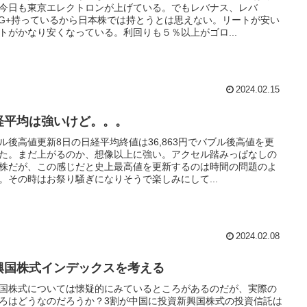
今日も東京エレクトロンが上げている。でもレバナス、レバ
NG+持っているから日本株では持とうとは思えない。リートが安い
トがかなり安くなっている。利回りも５％以上がゴロ...
2024.02.15
経平均は強いけど。。。
ル後高値更新8日の日経平均終値は36,863円でバブル後高値を更
た。まだ上がるのか、想像以上に強い。アクセル踏みっぱなしの
株だが、この感じだと史上最高値を更新するのは時間の問題のよ
。その時はお祭り騒ぎになりそうで楽しみにして...
2024.02.08
興国株式インデックスを考える
国株式については懐疑的にみているところがあるのだが、実際の
ろはどうなのだろうか？3割が中国に投資新興国株式の投資信託は