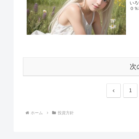
いろ
０％
次
前
1
へ
ホーム
投資方針