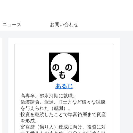
ニュース
お問い合わせ
あるじ
高専卒。超氷河期に就職。
偽装請負、派遣、IT土方など様々な試練
を与えられた（感謝）。
投資を継続したことで準富裕層まで資産
を形成。
富裕層（億り人）達成に向け、投資に対
する考え方のまとめ、自分への戒めを込