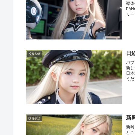
導体
FA
リー
日
投資方針
バブ
新し
日本
うだ
新
投資手法
新興
とこ