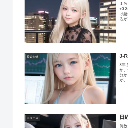
１％
+0
げ懸
るが
J-
投資方針
3年
か、
分か
が、
日
ニュース
何故