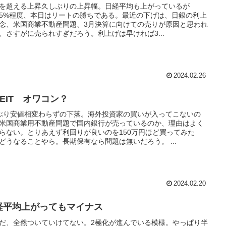
を超える上昇久しぶりの上昇幅。日経平均も上がっているが
.35%程度、本日はリートの勝ちである。最近の下げは、日銀の利上
念、米国商業不動産問題、3月決算に向けての売りが原因と思われ
、さすがに売られすぎだろう。利上げは早ければ3...
2024.02.26
REIT オワコン？
ぶり安値相変わらずの下落。海外投資家の買いが入ってこないの
米国商業用不動産問題で国内銀行が売っているのか、理由はよく
らない。とりあえず利回りが良いのを150万円ほど買ってみた
どうなることやら。長期保有なら問題は無いだろう。 ...
2024.02.20
経平均上がってもマイナス
だ、全然ついていけてない。2極化が進んでいる模様。やっぱり半