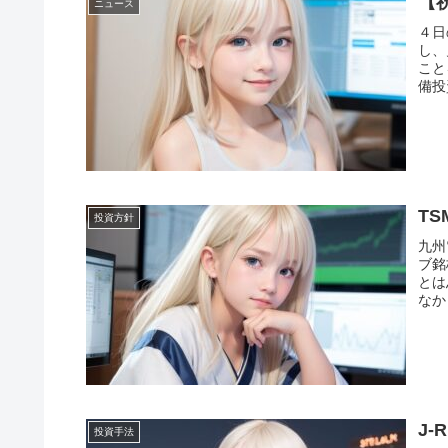
【
ニュース
４日
し、
こと
備投
T
投資方針
九州
ブ銘
とは
なか
J-
投資手法