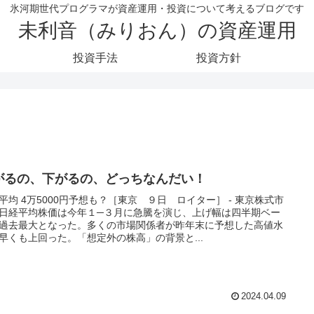
氷河期世代プログラマが資産運用・投資について考えるブログです
未利音（みりおん）の資産運用
投資手法
投資方針
がるの、下がるの、どっちなんだい！
平均 4万5000円予想も？［東京 ９日 ロイター］ - 東京株式市
日経平均株価は今年１─３月に急騰を演じ、上げ幅は四半期ベー
過去最大となった。多くの市場関係者が昨年末に予想した高値水
早くも上回った。「想定外の株高」の背景と...
2024.04.09