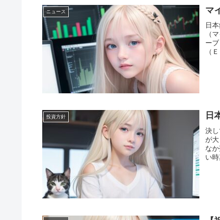
マ
ニュース
日本
（マ
ーブ
（Ｅ
日
投資方針
決し
が大
なか
い時