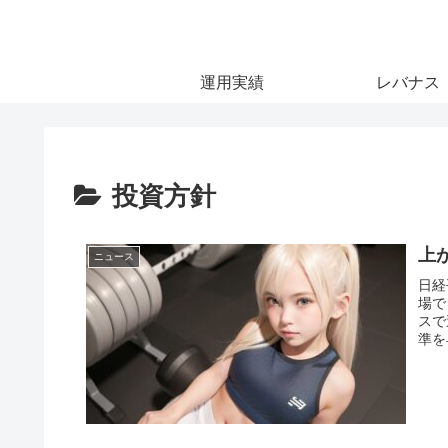
運用実績
レバナス
投資方針
上
ニュース
日経
場で
スで
準を