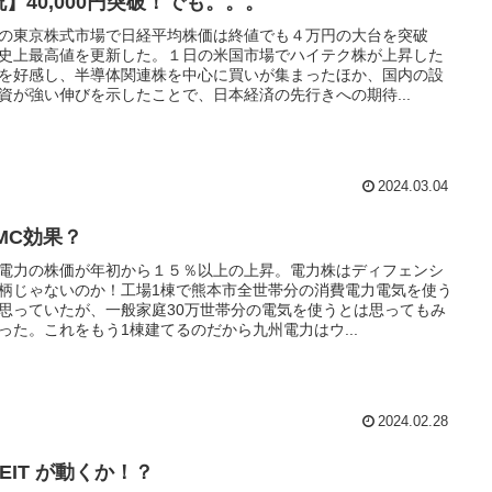
祝】40,000円突破！でも。。。
の東京株式市場で日経平均株価は終値でも４万円の大台を突破
史上最高値を更新した。１日の米国市場でハイテク株が上昇した
を好感し、半導体関連株を中心に買いが集まったほか、国内の設
資が強い伸びを示したことで、日本経済の先行きへの期待...
2024.03.04
SMC効果？
電力の株価が年初から１５％以上の上昇。電力株はディフェンシ
柄じゃないのか！工場1棟で熊本市全世帯分の消費電力電気を使う
思っていたが、一般家庭30万世帯分の電気を使うとは思ってもみ
った。これをもう1棟建てるのだから九州電力はウ...
2024.02.28
REIT が動くか！？