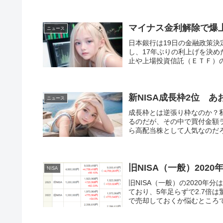
マイナス金利解除で爆
ニュース
日本銀行は19日の金融政策決
し、17年ぶりの利上げを決
止や上場投資信託（ＥＴＦ）の新
新NISA成長枠2位 
ニュース
成長枠とは逆張り枠なのか？私
るのだが、その中で買付金額ラ
ら高配当株として人気なのだろ
旧NISA（一般）202
NISA
旧NISA（一般）の2020年
ており、5年足らずで2.7倍
で売却しておくか悩むところで