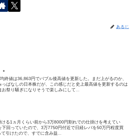
あるじ
。。
均終値は36,863円でバブル後高値を更新した。まだ上がるのか、
みっぱなしの日本株だが、この感じだと史上最高値を更新するのは
お祭り騒ぎになりそうで楽しみにして...
掛ける1ヵ月くらい前から3万8000円割れでの仕掛けを考えてい
下回っていたので、3万7750円付近で日経レバを50万円程度買
って引けたので、すでに含み益...