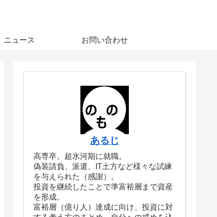
ニュース
お問い合わせ
あるじ
高専卒。超氷河期に就職。
偽装請負、派遣、IT土方など様々な試練
を与えられた（感謝）。
投資を継続したことで準富裕層まで資産
を形成。
富裕層（億り人）達成に向け、投資に対
する考え方のまとめ、自分への戒めを込