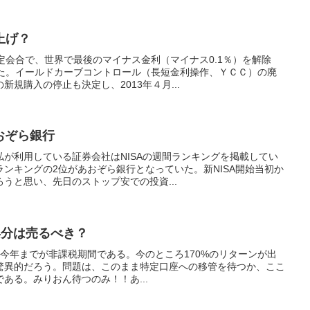
上げ？
定会合で、世界で最後のマイナス金利（マイナス0.1％）を解除
めた。イールドカーブコントロール（長短金利操作、ＹＣＣ）の廃
規購入の停止も決定し、2013年４月...
あおぞら銀行
が利用している証券会社はNISAの週間ランキングを掲載してい
ンキングの2位があおぞら銀行となっていた。新NISA開始当初か
うと思い、先日のストップ安での投資...
0年分は売るべき？
分は今年までが非課税期間である。今のところ170%のリターンが出
は驚異的だろう。問題は、このまま特定口座への移管を待つか、ここ
ある。みりおん待つのみ！！あ...