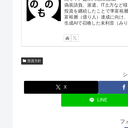
偽装請負、派遣、IT土方など
投資を継続したことで準富裕
富裕層（億り人）達成に向け
生成AIで召喚した未利音（み
投資方針
シ
X
LINE
フ