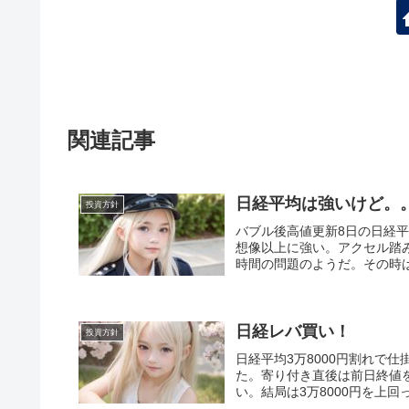
関連記事
日経平均は強いけど。
投資方針
バブル後高値更新8日の日経平
想像以上に強い。アクセル踏
時間の問題のようだ。その時は
日経レバ買い！
投資方針
日経平均3万8000円割れで仕
た。寄り付き直後は前日終値を
い。結局は3万8000円を上回