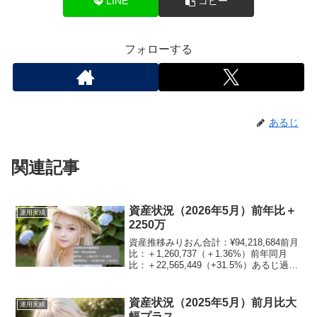
LINE
コピー
フォローする
あるじ
関連記事
資産状況（2026年5月）前年比＋
運用実績
2250万
資産推移みりおん合計：¥94,218,684前月
比：＋1,260,737（＋1.36%）前年同月
比：＋22,565,449（+31.5%）あるじ過去
最高の資産になったのぉ資産割合みりお
ん現金：4.6%日本株：45.2%米国株：
23%不動産：...
資産状況（2025年5月）前月比大
運用実績
幅プラス