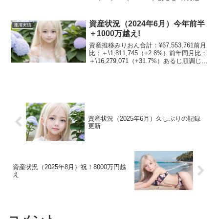
の減少。。。前年同月比も650万円では、
年間投資リターンは５％程度まで落ち込
んでしまっておるの...
資産状況（2024年6月）今年前半
運用実績
＋1000万越え!
資産推移みりおん合計：¥67,553,761前月
比：＋\1,811,745（+2.8%）前年同月比：
＋\16,279,071（+31.7%）あるじ順調じゃ
な！資産割合みりおん現金：9.3%日本
株：25.3%米国株：27%不動産：17.3%
債...
資産状況（2025年6月）久しぶりの記録
更新
資産状況（2025年8月）祝！8000万円越
え