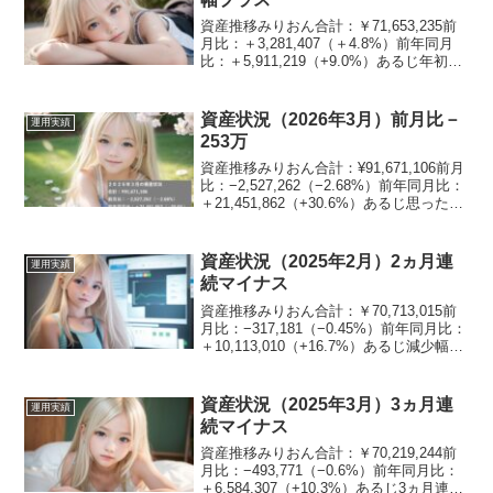
資産推移みりおん合計：￥71,653,235前
月比：＋3,281,407（＋4.8%）前年同月
比：＋5,911,219（+9.0%）あるじ年初と
同程度まで回復したのぉ資産割合みりお
ん現金：6.2%日本株：31.7%米国株：
25.8%不動産：...
資産状況（2026年3月）前月比－
運用実績
253万
資産推移みりおん合計：¥91,671,106前月
比：−2,527,262（−2.68%）前年同月比：
＋21,451,862（+30.6%）あるじ思ったよ
り減ってないのぉ資産割合みりおん現
金：4.7%日本株：45.7%米国株：20.2%
不動産...
資産状況（2025年2月）2ヵ月連
運用実績
続マイナス
資産推移みりおん合計：￥70,713,015前
月比：−317,181（−0.45%）前年同月比：
＋10,113,010（+16.7%）あるじ減少幅は
小さいが、2ヵ月連続はめずらしいのぉ3
ヵ月連続は滅多にないので、3月に期待じ
ゃな！資産割合み...
資産状況（2025年3月）3ヵ月連
運用実績
続マイナス
資産推移みりおん合計：￥70,219,244前
月比：−493,771（−0.6%）前年同月比：
＋6,584,307（+10.3%）あるじ3ヵ月連続