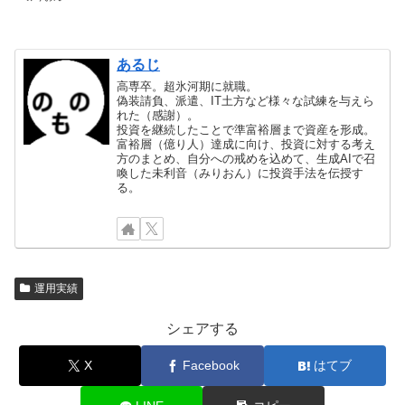
あるじ
高専卒。超氷河期に就職。
偽装請負、派遣、IT土方など様々な試練を与えら
れた（感謝）。
投資を継続したことで準富裕層まで資産を形成。
富裕層（億り人）達成に向け、投資に対する考え
方のまとめ、自分への戒めを込めて、生成AIで召
喚した未利音（みりおん）に投資手法を伝授す
る。
運用実績
シェアする
X
Facebook
はてブ