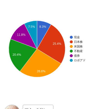
7.5%
8.3%
11.8%
現金
日本株
25.4%
米国株
不動産
20.4%
債券
ロボアド
26.6%