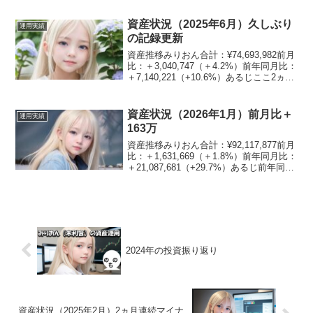
ないのぉ資産割合みりおん現金：9.2%日
本株：24....
資産状況（2025年6月）久しぶり
運用実績
の記録更新
資産推移みりおん合計：¥74,693,982前月
比：＋3,040,747（＋4.2%）前年同月比：
＋7,140,221（+10.6%）あるじここ2ヵ月
で６００万円増えたのぉ資産割合みりお
ん現金：6.2%日本株：36.5%米国株：
23.4%不...
資産状況（2026年1月）前月比＋
運用実績
163万
資産推移みりおん合計：¥92,117,877前月
比：＋1,631,669（＋1.8%）前年同月比：
＋21,087,681（+29.7%）あるじ前年同月
比の伸びがエグイのぉ資産割合みりおん
現金：8.3%日本株：42.3%米国株：
20.3%不動...
2024年の投資振り返り
資産状況（2025年2月）2ヵ月連続マイナ