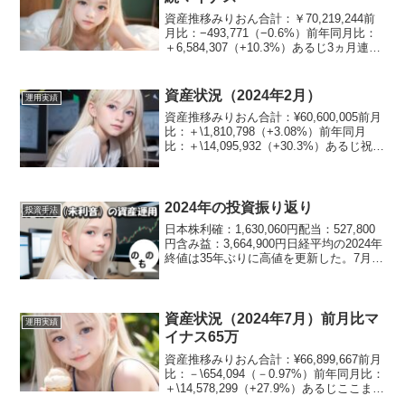
資産推移みりおん合計：￥70,219,244前
月比：−493,771（−0.6%）前年同月比：
＋6,584,307（+10.3%）あるじ3ヵ月連続
の減少。。。前年同月比も650万円では、
年間投資リターンは５％程度まで落ち込
んでしまっておるの...
資産状況（2024年2月）
運用実績
資産推移みりおん合計：¥60,600,005前月
比：＋\1,810,798（+3.08%）前年同月
比：＋\14,095,932（+30.3%）あるじ祝
6000万突破！！資産割合みりおん現金：
13.2%日本株：24.1%米国株：23.8%不
動...
2024年の投資振り返り
投資手法
日本株利確：1,630,060円配当：527,800
円含み益：3,664,900円日経平均の2024年
終値は35年ぶりに高値を更新した。7月に
は4万2千円台の過去最高値を付けたかと
思うと、8月には過去最大の暴落に見舞わ
れる忙しい年であった。...
資産状況（2024年7月）前月比マ
運用実績
イナス65万
資産推移みりおん合計：¥66,899,667前月
比：－\654,094（－0.97%）前年同月比：
＋\14,578,299（+27.9%）あるじここまで
上がりすぎていたから、マイナスも仕方