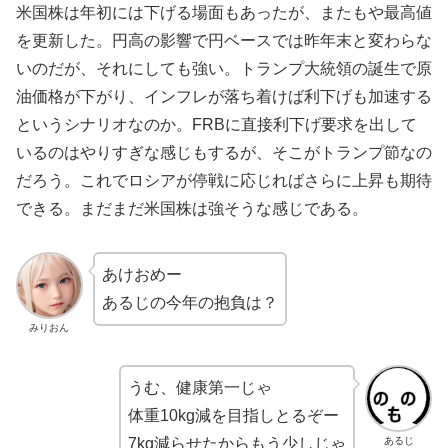
米国株は年初には下げる場面もあったが、またもや最高値
を更新した。円高の影響で円ベースでは昨年末と変わらな
いのだが、それにしても強い。トランプ大統領の誕生で原
油価格が下がり、インフレが落ち着けば利下げも加速する
というシナリオなのか。FRBに直接利下げ要求を出して
いるのはやりすぎな感じもするが、そこがトランプ節なの
だろう。これでロシアが停戦に応じればさらに上昇も期待
できる。まだまだ米国株は強そうな感じである。
あけおめー
あるじの今年の抱負は？
みりおん
うむ、健康第一じゃ
体重10kg減を目指しとるぞー
あるじ
7kg減らせたからもう少しじゃ