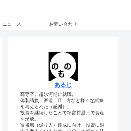
ニュース
お問い合わせ
あるじ
高専卒。超氷河期に就職。
偽装請負、派遣、IT土方など様々な試練
を与えられた（感謝）。
投資を継続したことで準富裕層まで資産
を形成。
富裕層（億り人）達成に向け、投資に対
する考え方のまとめ、自分への戒めを込