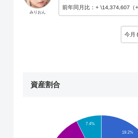
前年同月比：+ \14,374,607（
みりおん
今月
資産割合
7.4%
19.2%