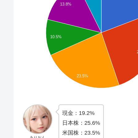
13.8%
10.5%
23.5%
現金：19.2%
日本株：25.6%
米国株：23.5%
みりおん