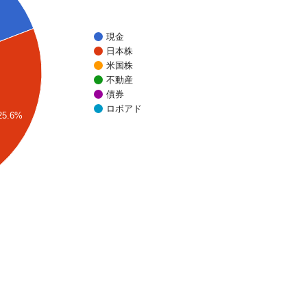
現金
日本株
米国株
不動産
債券
ロボアド
25.6%