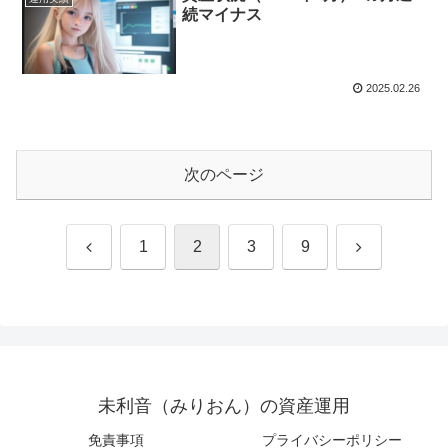
続マイナス
2025.02.26
次のページ
前
次
1
2
3
9
へ
へ
未利音（みりおん）の資産運用
免責事項
プライバシーポリシー