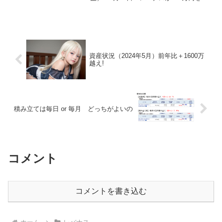
えたので10万円分売却（54,589円の利
益）①レバナス毎月5万積み立て（23年10
月から積立開始） 取得額：4...
資産状況（2024年5月）前年比＋1600万
越え!
積み立ては毎日 or 毎月 どっちがよいの
コメント
コメントを書き込む