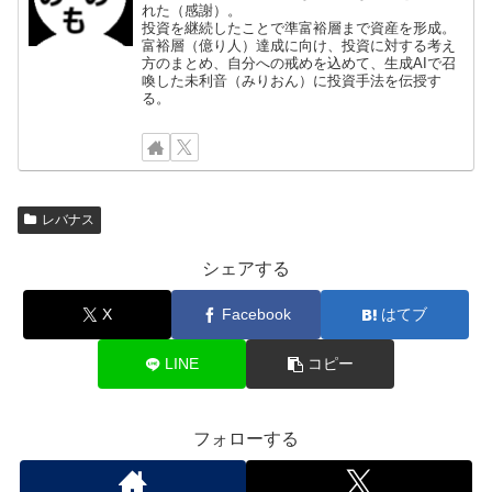
れた（感謝）。
投資を継続したことで準富裕層まで資産を形成。
富裕層（億り人）達成に向け、投資に対する考え
方のまとめ、自分への戒めを込めて、生成AIで召
喚した未利音（みりおん）に投資手法を伝授す
る。
レバナス
シェアする
X
Facebook
はてブ
LINE
コピー
フォローする