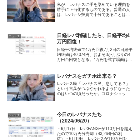
私が、レバナスに手を染めている理由を
勝手に正当化するものである。普通の人
は、レバナシ投資で十分であることは、
言うまでもない。手軽にレバレッジをか
けれる当たり前であるがレバレッジをか
けることができる。レバナスのような
日々の値動きの2倍となるよ...
日経レバ利確したら、日経平均4
ニュース
万円回復！
日経平均終値で4万円回復7月2日の日経平
均終値は40,074円、およそ3か月ぶりの4
万円台回復となる。4万円を試す場面はあ
っても、終値で超えてくるとは意外な展
開である。もう投資家は4万円という数字
に慣れたのだろうか。どうやら私はまだ
レバナスをガチホ出来る？
レバナス
高いと思...
レバナス民「レバナス民、息してる？」
という言葉がつぶやかれるようになった
のはいつの頃だったか。コロナショック
後の大規模金融緩和とともに急騰したナ
スダック100指数。それにレバレッジをか
けるのだから、天をも貫く勢いで上昇し
た。レバナスをガチホ...
今日のレバナスたち
レバナス
（2024/06/20）
・6月17日 レバFANG+が110万円を超え
たので10万円分売却（43,264円の利
益）・6月19日 レバナスが110万円を超